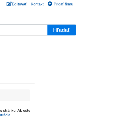
Editovať
Kontakt
Pridať firmu
Hľadať
ww stránku. Ak ešte
strácia
.