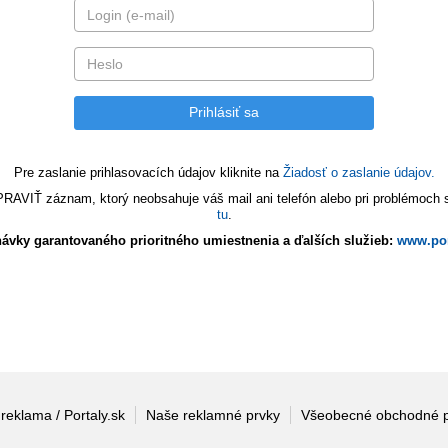
Pre zaslanie prihlasovacích údajov kliknite na
Žiadosť o zaslanie údajov.
VIŤ záznam, ktorý neobsahuje váš mail ani telefón alebo pri problémoch s 
tu
.
ávky garantovaného prioritného umiestnenia a ďalších služieb:
www.por
 reklama / Portaly.sk
Naše reklamné prvky
Všeobecné obchodné 