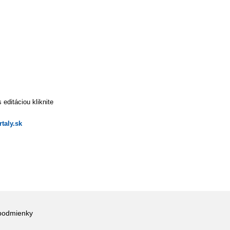
editáciou kliknite
taly.sk
podmienky