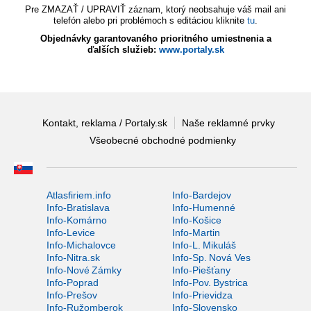
Pre ZMAZAŤ / UPRAVIŤ záznam, ktorý neobsahuje váš mail ani
telefón alebo pri problémoch s editáciou kliknite
tu
.
Objednávky garantovaného prioritného umiestnenia a
ďalších služieb:
www.portaly.sk
Kontakt, reklama / Portaly.sk
Naše reklamné prvky
Všeobecné obchodné podmienky
Atlasfiriem.info
Info-Bardejov
Info-Bratislava
Info-Humenné
Info-Komárno
Info-Košice
Info-Levice
Info-Martin
Info-Michalovce
Info-L. Mikuláš
Info-Nitra.sk
Info-Sp. Nová Ves
Info-Nové Zámky
Info-Piešťany
Info-Poprad
Info-Pov. Bystrica
Info-Prešov
Info-Prievidza
Info-Ružomberok
Info-Slovensko