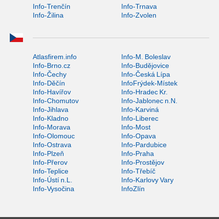
Info-Trenčín
Info-Trnava
Info-Žilina
Info-Zvolen
Atlasfirem.info
Info-M. Boleslav
Info-Brno.cz
Info-Budějovice
Info-Čechy
Info-Česká Lípa
Info-Děčín
InfoFrýdek-Místek
Info-Havířov
Info-Hradec Kr.
Info-Chomutov
Info-Jablonec n.N.
Info-Jihlava
Info-Karviná
Info-Kladno
Info-Liberec
Info-Morava
Info-Most
Info-Olomouc
Info-Opava
Info-Ostrava
Info-Pardubice
Info-Plzeň
Info-Praha
Info-Přerov
Info-Prostějov
Info-Teplice
Info-Třebíč
Info-Ústí n.L.
Info-Karlovy Vary
Info-Vysočina
InfoZlín