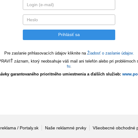
Pre zaslanie prihlasovacích údajov kliknite na
Žiadosť o zaslanie údajov.
VIŤ záznam, ktorý neobsahuje váš mail ani telefón alebo pri problémoch s 
tu
.
ávky garantovaného prioritného umiestnenia a ďalších služieb:
www.por
 reklama / Portaly.sk
Naše reklamné prvky
Všeobecné obchodné 