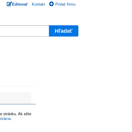
Editovať
Kontakt
Pridať firmu
Hľadať
ww stránku. Ak ešte
strácia
.