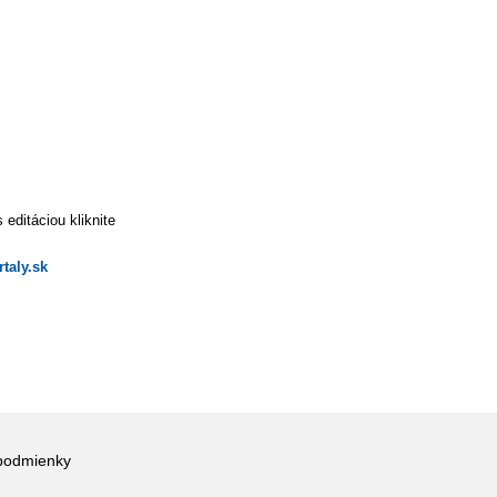
editáciou kliknite
taly.sk
podmienky