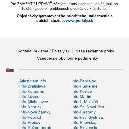
Pre ZMAZAŤ / UPRAVIŤ záznam, ktorý neobsahuje váš mail ani
telefón alebo pri problémoch s editáciou kliknite
tu
.
Objednávky garantovaného prioritného umiestnenia a
ďalších služieb:
www.portaly.sk
Kontakt, reklama / Portaly.sk
Naše reklamné prvky
Všeobecné obchodné podmienky
Atlasfiriem.info
Info-Bardejov
Info-Bratislava
Info-Humenné
Info-Komárno
Info-Košice
Info-Levice
Info-Martin
Info-Michalovce
Info-L. Mikuláš
Info-Nitra.sk
Info-Sp. Nová Ves
Info-Nové Zámky
Info-Piešťany
Info-Poprad
Info-Pov. Bystrica
Info-Prešov
Info-Prievidza
Info-Ružomberok
Info-Slovensko