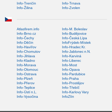
Info-Trenčín
Info-Trnava
Info-Žilina
Info-Zvolen
Atlasfirem.info
Info-M. Boleslav
Info-Brno.cz
Info-Budějovice
Info-Čechy
Info-Česká Lípa
Info-Děčín
InfoFrýdek-Místek
Info-Havířov
Info-Hradec Kr.
Info-Chomutov
Info-Jablonec n.N.
Info-Jihlava
Info-Karviná
Info-Kladno
Info-Liberec
Info-Morava
Info-Most
Info-Olomouc
Info-Opava
Info-Ostrava
Info-Pardubice
Info-Plzeň
Info-Praha
Info-Přerov
Info-Prostějov
Info-Teplice
Info-Třebíč
Info-Ústí n.L.
Info-Karlovy Vary
Info-Vysočina
InfoZlín