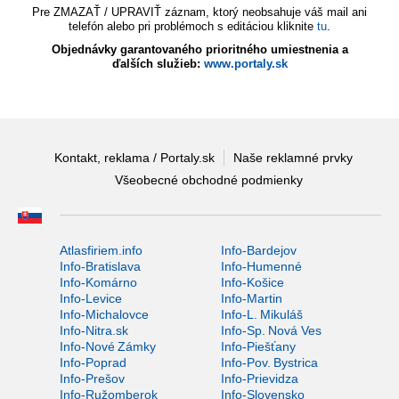
Pre ZMAZAŤ / UPRAVIŤ záznam, ktorý neobsahuje váš mail ani
telefón alebo pri problémoch s editáciou kliknite
tu
.
Objednávky garantovaného prioritného umiestnenia a
ďalších služieb:
www.portaly.sk
Kontakt, reklama / Portaly.sk
Naše reklamné prvky
Všeobecné obchodné podmienky
Atlasfiriem.info
Info-Bardejov
Info-Bratislava
Info-Humenné
Info-Komárno
Info-Košice
Info-Levice
Info-Martin
Info-Michalovce
Info-L. Mikuláš
Info-Nitra.sk
Info-Sp. Nová Ves
Info-Nové Zámky
Info-Piešťany
Info-Poprad
Info-Pov. Bystrica
Info-Prešov
Info-Prievidza
Info-Ružomberok
Info-Slovensko