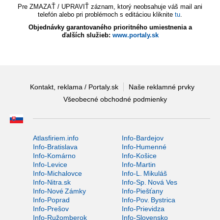
Pre ZMAZAŤ / UPRAVIŤ záznam, ktorý neobsahuje váš mail ani
telefón alebo pri problémoch s editáciou kliknite
tu
.
Objednávky garantovaného prioritného umiestnenia a
ďalších služieb:
www.portaly.sk
Kontakt, reklama / Portaly.sk
Naše reklamné prvky
Všeobecné obchodné podmienky
Atlasfiriem.info
Info-Bardejov
Info-Bratislava
Info-Humenné
Info-Komárno
Info-Košice
Info-Levice
Info-Martin
Info-Michalovce
Info-L. Mikuláš
Info-Nitra.sk
Info-Sp. Nová Ves
Info-Nové Zámky
Info-Piešťany
Info-Poprad
Info-Pov. Bystrica
Info-Prešov
Info-Prievidza
Info-Ružomberok
Info-Slovensko