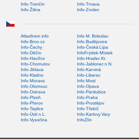
Info-Trenčín
Info-Trnava
Info-Žilina
Info-Zvolen
Atlasfirem.info
Info-M. Boleslav
Info-Brno.cz
Info-Budějovice
Info-Čechy
Info-Česká Lípa
Info-Děčín
InfoFrýdek-Místek
Info-Havířov
Info-Hradec Kr.
Info-Chomutov
Info-Jablonec n.N.
Info-Jihlava
Info-Karviná
Info-Kladno
Info-Liberec
Info-Morava
Info-Most
Info-Olomouc
Info-Opava
Info-Ostrava
Info-Pardubice
Info-Plzeň
Info-Praha
Info-Přerov
Info-Prostějov
Info-Teplice
Info-Třebíč
Info-Ústí n.L.
Info-Karlovy Vary
Info-Vysočina
InfoZlín