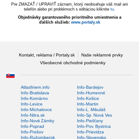
Pre ZMAZAŤ / UPRAVIŤ záznam, ktorý neobsahuje váš mail ani
telefón alebo pri problémoch s editáciou kliknite
tu
.
Objednávky garantovaného prioritného umiestnenia a
ďalších služieb:
www.portaly.sk
Kontakt, reklama / Portaly.sk
Naše reklamné prvky
Všeobecné obchodné podmienky
Atlasfiriem.info
Info-Bardejov
Info-Bratislava
Info-Humenné
Info-Komárno
Info-Košice
Info-Levice
Info-Martin
Info-Michalovce
Info-L. Mikuláš
Info-Nitra.sk
Info-Sp. Nová Ves
Info-Nové Zámky
Info-Piešťany
Info-Poprad
Info-Pov. Bystrica
Info-Prešov
Info-Prievidza
Info-Ružomberok
Info-Slovensko