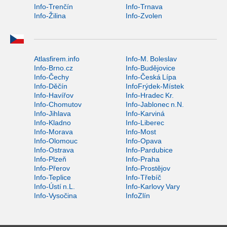
Info-Trenčín
Info-Trnava
Info-Žilina
Info-Zvolen
Atlasfirem.info
Info-M. Boleslav
Info-Brno.cz
Info-Budějovice
Info-Čechy
Info-Česká Lípa
Info-Děčín
InfoFrýdek-Místek
Info-Havířov
Info-Hradec Kr.
Info-Chomutov
Info-Jablonec n.N.
Info-Jihlava
Info-Karviná
Info-Kladno
Info-Liberec
Info-Morava
Info-Most
Info-Olomouc
Info-Opava
Info-Ostrava
Info-Pardubice
Info-Plzeň
Info-Praha
Info-Přerov
Info-Prostějov
Info-Teplice
Info-Třebíč
Info-Ústí n.L.
Info-Karlovy Vary
Info-Vysočina
InfoZlín