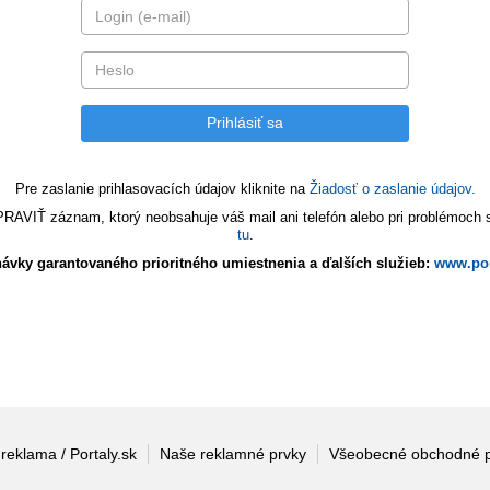
Pre zaslanie prihlasovacích údajov kliknite na
Žiadosť o zaslanie údajov.
VIŤ záznam, ktorý neobsahuje váš mail ani telefón alebo pri problémoch s 
tu
.
ávky garantovaného prioritného umiestnenia a ďalších služieb:
www.por
 reklama / Portaly.sk
Naše reklamné prvky
Všeobecné obchodné 