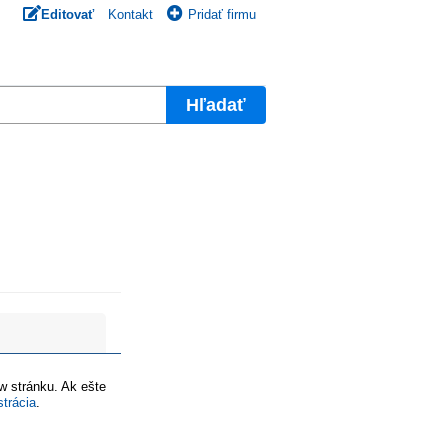
Editovať
Kontakt
Pridať firmu
Hľadať
ww stránku. Ak ešte
strácia
.