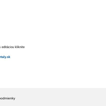
editáciou kliknite
taly.sk
podmienky