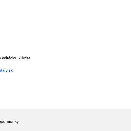
editáciou kliknite
taly.sk
podmienky