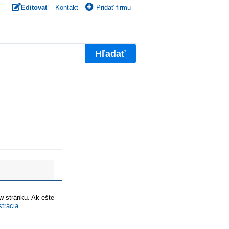
Editovať
Kontakt
Pridať firmu
Hľadať
ww stránku. Ak ešte
strácia
.