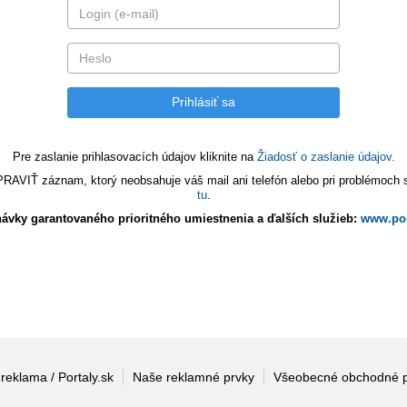
Pre zaslanie prihlasovacích údajov kliknite na
Žiadosť o zaslanie údajov.
VIŤ záznam, ktorý neobsahuje váš mail ani telefón alebo pri problémoch s 
tu
.
ávky garantovaného prioritného umiestnenia a ďalších služieb:
www.por
 reklama / Portaly.sk
Naše reklamné prvky
Všeobecné obchodné 