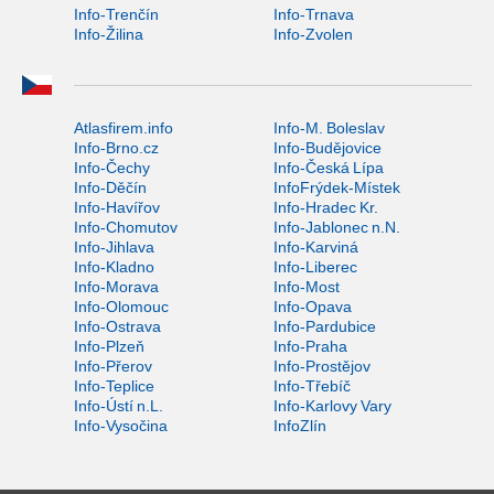
Info-Trenčín
Info-Trnava
Info-Žilina
Info-Zvolen
Atlasfirem.info
Info-M. Boleslav
Info-Brno.cz
Info-Budějovice
Info-Čechy
Info-Česká Lípa
Info-Děčín
InfoFrýdek-Místek
Info-Havířov
Info-Hradec Kr.
Info-Chomutov
Info-Jablonec n.N.
Info-Jihlava
Info-Karviná
Info-Kladno
Info-Liberec
Info-Morava
Info-Most
Info-Olomouc
Info-Opava
Info-Ostrava
Info-Pardubice
Info-Plzeň
Info-Praha
Info-Přerov
Info-Prostějov
Info-Teplice
Info-Třebíč
Info-Ústí n.L.
Info-Karlovy Vary
Info-Vysočina
InfoZlín