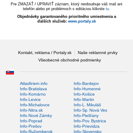
Pre ZMAZAŤ / UPRAVIŤ záznam, ktorý neobsahuje váš mail ani
telefón alebo pri problémoch s editáciou kliknite
tu
.
Objednávky garantovaného prioritného umiestnenia a
ďalších služieb:
www.portaly.sk
Kontakt, reklama / Portaly.sk
Naše reklamné prvky
Všeobecné obchodné podmienky
Atlasfiriem.info
Info-Bardejov
Info-Bratislava
Info-Humenné
Info-Komárno
Info-Košice
Info-Levice
Info-Martin
Info-Michalovce
Info-L. Mikuláš
Info-Nitra.sk
Info-Sp. Nová Ves
Info-Nové Zámky
Info-Piešťany
Info-Poprad
Info-Pov. Bystrica
Info-Prešov
Info-Prievidza
Info-Ružomberok
Info-Slovensko