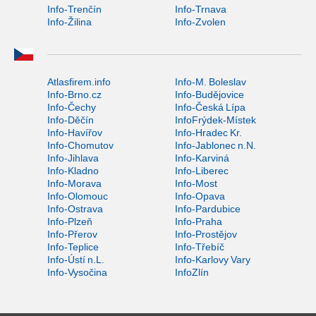
Info-Trenčín
Info-Trnava
Info-Žilina
Info-Zvolen
Atlasfirem.info
Info-M. Boleslav
Info-Brno.cz
Info-Budějovice
Info-Čechy
Info-Česká Lípa
Info-Děčín
InfoFrýdek-Místek
Info-Havířov
Info-Hradec Kr.
Info-Chomutov
Info-Jablonec n.N.
Info-Jihlava
Info-Karviná
Info-Kladno
Info-Liberec
Info-Morava
Info-Most
Info-Olomouc
Info-Opava
Info-Ostrava
Info-Pardubice
Info-Plzeň
Info-Praha
Info-Přerov
Info-Prostějov
Info-Teplice
Info-Třebíč
Info-Ústí n.L.
Info-Karlovy Vary
Info-Vysočina
InfoZlín