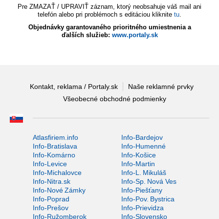
Pre ZMAZAŤ / UPRAVIŤ záznam, ktorý neobsahuje váš mail ani
telefón alebo pri problémoch s editáciou kliknite
tu
.
Objednávky garantovaného prioritného umiestnenia a
ďalších služieb:
www.portaly.sk
Kontakt, reklama / Portaly.sk
Naše reklamné prvky
Všeobecné obchodné podmienky
Atlasfiriem.info
Info-Bardejov
Info-Bratislava
Info-Humenné
Info-Komárno
Info-Košice
Info-Levice
Info-Martin
Info-Michalovce
Info-L. Mikuláš
Info-Nitra.sk
Info-Sp. Nová Ves
Info-Nové Zámky
Info-Piešťany
Info-Poprad
Info-Pov. Bystrica
Info-Prešov
Info-Prievidza
Info-Ružomberok
Info-Slovensko