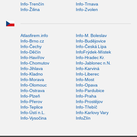
Info-Trenčín
Info-Trnava
Info-Žilina
Info-Zvolen
Atlasfirem.info
Info-M. Boleslav
Info-Brno.cz
Info-Budějovice
Info-Čechy
Info-Česká Lípa
Info-Děčín
InfoFrýdek-Místek
Info-Havířov
Info-Hradec Kr.
Info-Chomutov
Info-Jablonec n.N.
Info-Jihlava
Info-Karviná
Info-Kladno
Info-Liberec
Info-Morava
Info-Most
Info-Olomouc
Info-Opava
Info-Ostrava
Info-Pardubice
Info-Plzeň
Info-Praha
Info-Přerov
Info-Prostějov
Info-Teplice
Info-Třebíč
Info-Ústí n.L.
Info-Karlovy Vary
Info-Vysočina
InfoZlín