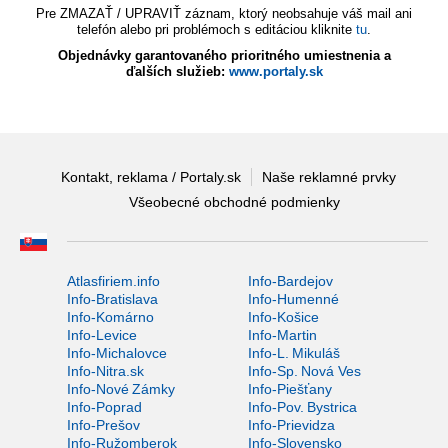
Pre ZMAZAŤ / UPRAVIŤ záznam, ktorý neobsahuje váš mail ani
telefón alebo pri problémoch s editáciou kliknite
tu
.
Objednávky garantovaného prioritného umiestnenia a
ďalších služieb:
www.portaly.sk
Kontakt, reklama / Portaly.sk
Naše reklamné prvky
Všeobecné obchodné podmienky
Atlasfiriem.info
Info-Bardejov
Info-Bratislava
Info-Humenné
Info-Komárno
Info-Košice
Info-Levice
Info-Martin
Info-Michalovce
Info-L. Mikuláš
Info-Nitra.sk
Info-Sp. Nová Ves
Info-Nové Zámky
Info-Piešťany
Info-Poprad
Info-Pov. Bystrica
Info-Prešov
Info-Prievidza
Info-Ružomberok
Info-Slovensko