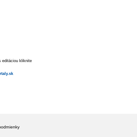
editáciou kliknite
taly.sk
podmienky