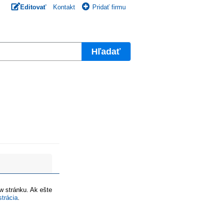
Editovať
Kontakt
Pridať firmu
Hľadať
ww stránku. Ak ešte
strácia
.