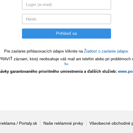
Pre zaslanie prihlasovacích údajov kliknite na
Žiadosť o zaslanie údajov.
VIŤ záznam, ktorý neobsahuje váš mail ani telefón alebo pri problémoch s 
tu
.
ávky garantovaného prioritného umiestnenia a ďalších služieb:
www.por
 reklama / Portaly.sk
Naše reklamné prvky
Všeobecné obchodné 