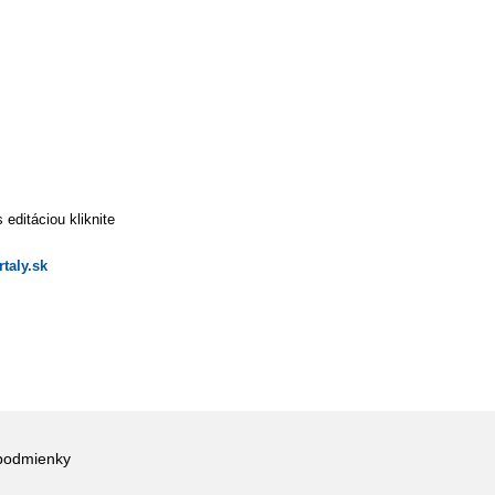
editáciou kliknite
taly.sk
podmienky