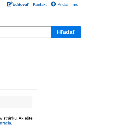
Editovať
Kontakt
Pridať firmu
Hľadať
ww stránku. Ak ešte
strácia
.