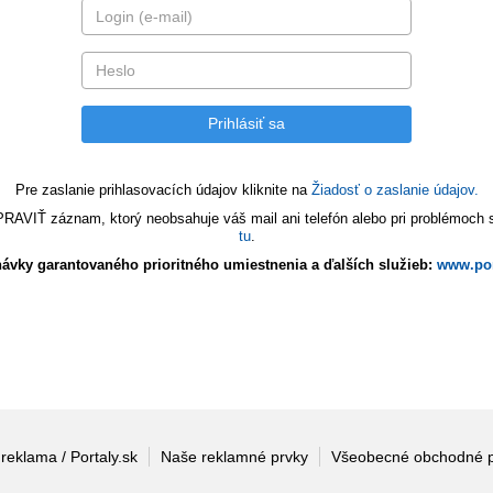
Pre zaslanie prihlasovacích údajov kliknite na
Žiadosť o zaslanie údajov.
VIŤ záznam, ktorý neobsahuje váš mail ani telefón alebo pri problémoch s 
tu
.
ávky garantovaného prioritného umiestnenia a ďalších služieb:
www.por
 reklama / Portaly.sk
Naše reklamné prvky
Všeobecné obchodné 